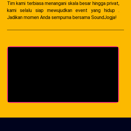
Tim kami terbiasa menangani skala besar hingga privat,
kami selalu siap mewujudkan event yang hidup .
Jadikan momen Anda sempurna bersama SoundJogja!