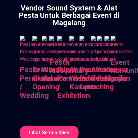
Vendor Sound System & Alat
Pesta Untuk Berbagai Event di
Magelang
Pesta
Event
Pesta
Event
Worship
Event
Acara
Event
Acara
Acara
Konser
Anniversary
Komuni
Pernikahan
Grand
Service
Pameran
Wisuda
Product
Pensi
Pengajian
Musik
/
Opening
/
Kampus
Launching
Wedding
Exhibition
Lihat Semua Klien