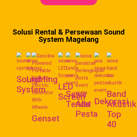
Solusi Rental & Persewaan Sound
System Magelang
Sound
Lighting
LED
System
Sewa
Band
Screen
Dekorasi
Alat
Tenda
Akustik
Pesta
Top
Genset
40