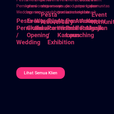
Pesta
Event
Pesta
Event
Worship
Event
Acara
Event
Acara
Acara
Konser
Anniversary
Komuni
Pernikahan
Grand
Service
Pameran
Wisuda
Product
Pensi
Pengajian
Musik
/
Opening
/
Kampus
Launching
Wedding
Exhibition
Lihat Semua Klien