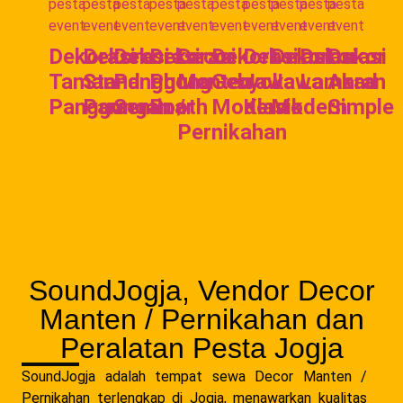
Dekorasi
Dekorasi
Dekorasi
Dekorasi
Decor
Dekorasi
Dekorasi
Dekorasi
Dekorasi
Dekor
Taman
Stand
Panggung
Photo
Manten
Gebyok
Jawa
Jawa
Lamaran
Akad
Panggung
Pameran
Seminar
Booth
/
Modern
Klasik
Modern
Simple
Pernikahan
SoundJogja, Vendor Decor
Manten / Pernikahan dan
Peralatan Pesta Jogja
SoundJogja adalah tempat sewa Decor Manten /
Pernikahan terlengkap di Jogja, menawarkan kualitas