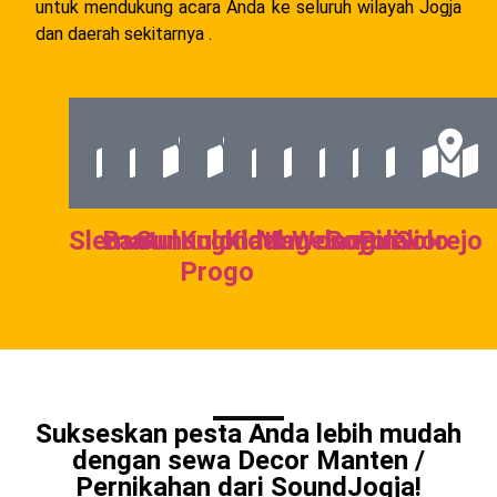
untuk mendukung acara Anda ke seluruh wilayah Jogja
dan daerah sekitarnya .
Sleman
Bantul
Gunungkidul
Kulon
Klaten
Magelang
Wonogiri
Boyolali
Purworejo
Solo
Progo
Sukseskan pesta Anda lebih mudah
dengan sewa Decor Manten /
Pernikahan dari SoundJogja!