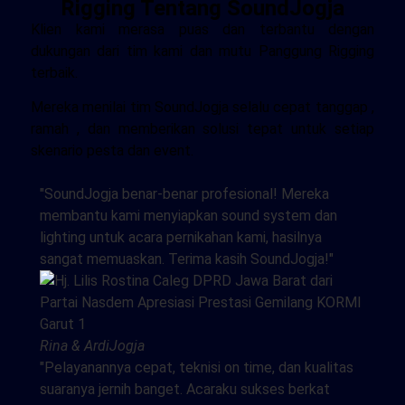
Rigging Tentang SoundJogja
Klien kami merasa puas dan terbantu dengan
dukungan dari tim kami dan mutu Panggung Rigging
terbaik.
Mereka menilai tim SoundJogja selalu cepat tanggap ,
ramah , dan memberikan solusi tepat untuk setiap
skenario pesta dan event.
"SoundJogja benar-benar profesional! Mereka
membantu kami menyiapkan sound system dan
lighting untuk acara pernikahan kami, hasilnya
sangat memuaskan. Terima kasih SoundJogja!"
Rina & Ardi
Jogja
"Pelayanannya cepat, teknisi on time, dan kualitas
suaranya jernih banget. Acaraku sukses berkat