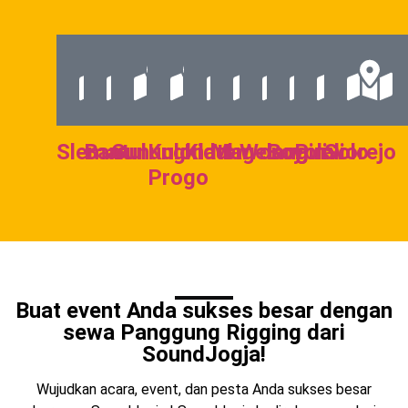
Sleman
Bantul
Gunungkidul
Kulon
Klaten
Magelang
Wonogiri
Boyolali
Purworejo
Solo
Progo
Buat event Anda sukses besar dengan
sewa Panggung Rigging dari
SoundJogja!
Wujudkan acara, event, dan pesta Anda sukses besar