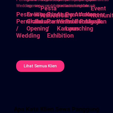
Pesta
Event
Pesta
Event
Worship
Event
Acara
Event
Acara
Acara
Konser
Anniversary
Komuni
Pernikahan
Grand
Service
Pameran
Wisuda
Product
Pensi
Pengajian
Musik
/
Opening
/
Kampus
Launching
Wedding
Exhibition
Lihat Semua Klien
Apa Kata Klien Sewa Panggung