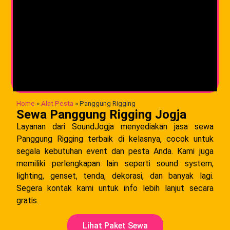
Home
»
Alat Pesta
»
Panggung Rigging
Sewa Panggung Rigging Jogja
Layanan dari SoundJogja menyediakan jasa sewa
Panggung Rigging terbaik di kelasnya, cocok untuk
segala kebutuhan event dan pesta Anda. Kami juga
memiliki perlengkapan lain seperti sound system,
lighting, genset, tenda, dekorasi, dan banyak lagi.
Segera kontak kami untuk info lebih lanjut secara
gratis.
Lihat Paket Sewa