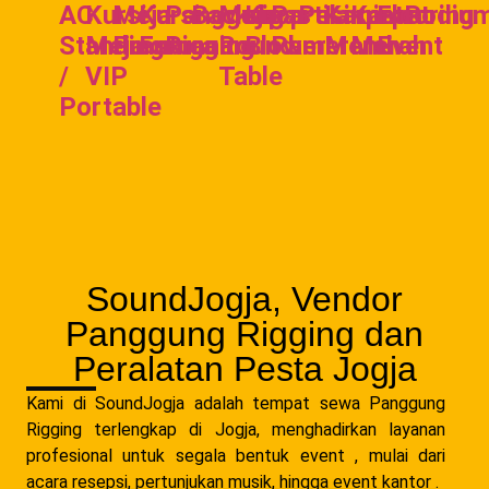
AC
Kursi
Meja
Kursi
Panggung
Backdrop
Meja
Kipas
Partisi
Pelaminan
Karpet
Karpet
Flooring
Podiu
Standing
Meja
Prasmanan
Futura
Rigging
Round
Blower
Pameran
Merah
Merah
Event
/
VIP
Table
Portable
SoundJogja, Vendor
Panggung Rigging dan
Peralatan Pesta Jogja
Kami di SoundJogja adalah tempat sewa Panggung
Rigging terlengkap di Jogja, menghadirkan layanan
profesional untuk segala bentuk event , mulai dari
acara resepsi, pertunjukan musik, hingga event kantor .