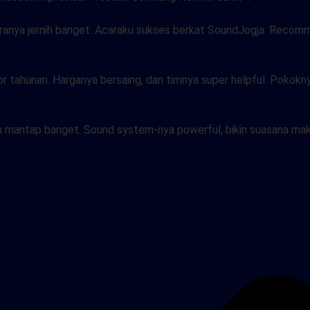
suaranya jernih banget. Acaraku sukses berkat SoundJogja. Reco
tor tahunan. Harganya bersaing, dan timnya super helpful. Poko
a mantap banget. Sound system-nya powerful, bikin suasana mak