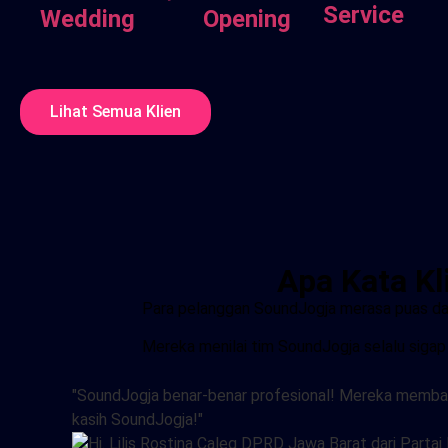
Service
Wedding
Opening
Lihat Semua Klien
Apa Kata Kl
Para pelanggan SoundJogja merasa puas dan 
Mereka menilai tim SoundJogja selalu siga
"SoundJogja benar-benar profesional! Mereka memban
kasih SoundJogja!"