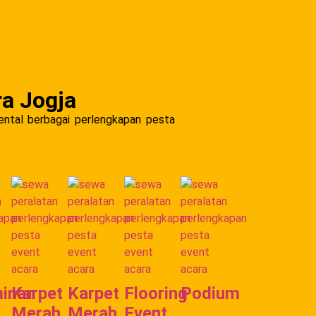
ra Jogja
ental berbagai perlengkapan pesta
inan
Karpet
Karpet
Flooring
Podium
Merah
Merah
Event