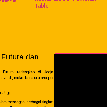
Table
 Futura dan
 Futura terlengkap di Jogja,
vent , mulai dari acara resepsi,
dJogja.
alam menangani berbagai tingkat