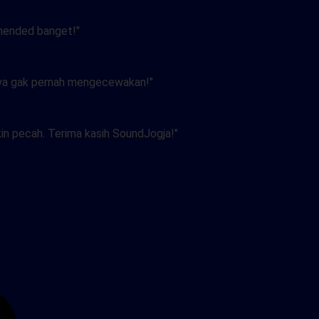
mmended banget!"
knya gak pernah mengecewakan!"
in pecah. Terima kasih SoundJogja!"