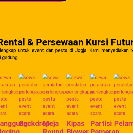
Rental & Persewaan Kursi Futu
 lengkap untuk event dan pesta di Jogja. Kami menyediakan r
 gedung .
anggung
Backdrop
Meja
Kipas
Partisi
Pelam
igging
Round
Blower
Pameran