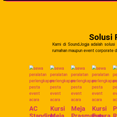
Solusi 
Kami di SoundJogja adalah solusi
rumahan maupun event corporate di
AC
Kursi
Meja
Kursi
P
Standing
Meja
Prasmanan
Futura
R