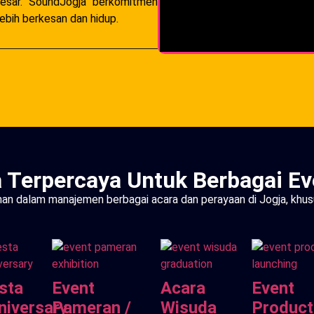
besar. SoundJogja berkomitmen
ebih berkesan dan hidup.
 Terpercaya Untuk Berbagai Ev
an dalam manajemen berbagai acara dan perayaan di Jogja, khus
sta
Event
Acara
Event
niversary
Pameran /
Wisuda
Product