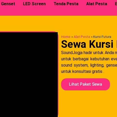
Genset
LED Screen
Tenda Pesta
Alat Pesta
E
Home
»
Alat Pesta
»
Kursi Futura
Sewa Kursi 
SoundJogja hadir untuk Anda m
untuk berbagai kebutuhan eve
sound system, lighting, gense
untuk konsultasi gratis .
Lihat Paket Sewa