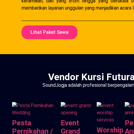
keramaian, dari yang intim hingga yang berskala 
memberikan layanan unggulan yang menjadikan acara l
Lihat Paket Sewa
Vendor Kursi Futura
SoundJogja adalah profesional berpengalam
Pesta
Event
Pe
Worship
Pernikahan /
Grand
An