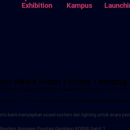
Exhibition
Kampus
Launchi
ien Sewa Kursi Futura Tentan
terbantu dengan pelayanan maksimal dan kualitas Kursi Futura y
p membantu , ramah , dan mampu menyesuaikan kebutuhan untuk se
tu kami menyiapkan sound system dan lighting untuk acara pern