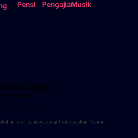
Pensi
Pengajian
Musik
ng
g SoundJogja
ang luar biasa .
tiap jenis event .
ikahan kami, hasilnya sangat memuaskan. Terima